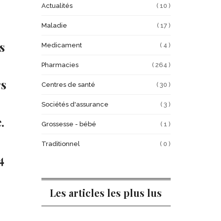
Actualités
( 10 )
Maladie
( 17 )
s
Medicament
( 4 )
Pharmacies
( 264 )
rs
Centres de santé
( 30 )
Sociétés d'assurance
( 3 )
.
Grossesse - bébé
( 1 )
Traditionnel
( 0 )
4
Les articles les plus lus