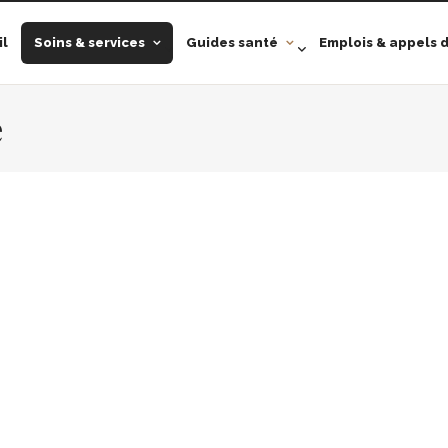
il
Soins & services
Guides santé
Emplois & appels d
e