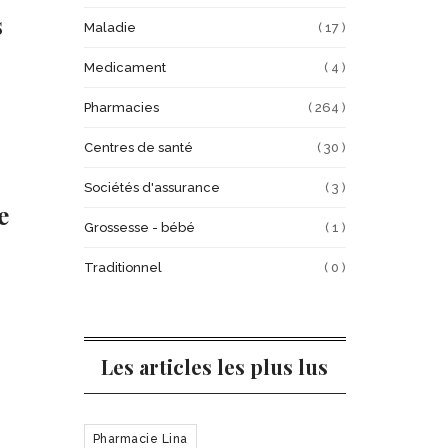
s
Maladie
( 17 )
Medicament
( 4 )
Pharmacies
( 264 )
Centres de santé
( 30 )
Sociétés d'assurance
( 3 )
e
Grossesse - bébé
( 1 )
Traditionnel
( 0 )
Les articles les plus lus
Pharmacie Lina