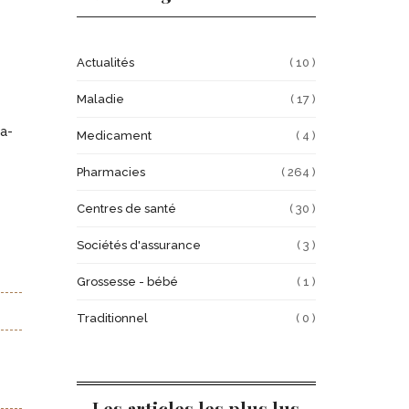
Actualités
( 10 )
Maladie
( 17 )
a-
Medicament
( 4 )
Pharmacies
( 264 )
Centres de santé
( 30 )
Sociétés d'assurance
( 3 )
Grossesse - bébé
( 1 )
Traditionnel
( 0 )
Les articles les plus lus