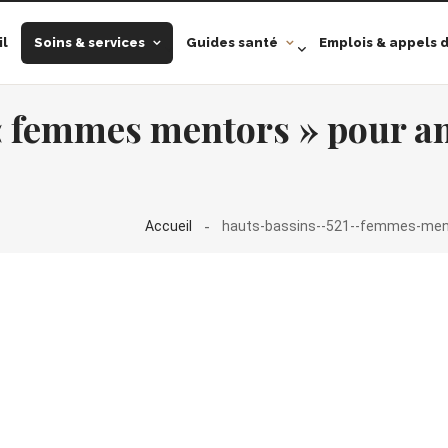
il
Soins & services
Guides santé
Emplois & appels d
« femmes mentors » pour am
Accueil
hauts-bassins--521--femmes-mento