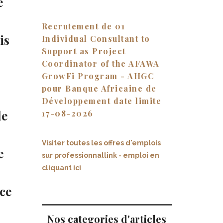
e
Recrutement de 01
is
Individual Consultant to
Support as Project
Coordinator of the AFAWA
GrowFi Program - AHGC
pour Banque Africaine de
Développement date limite
de
17-08-2026
Visiter toutes les offres d'emplois
e
sur professionnallink - emploi en
cliquant ici
nce
Nos categories d'articles