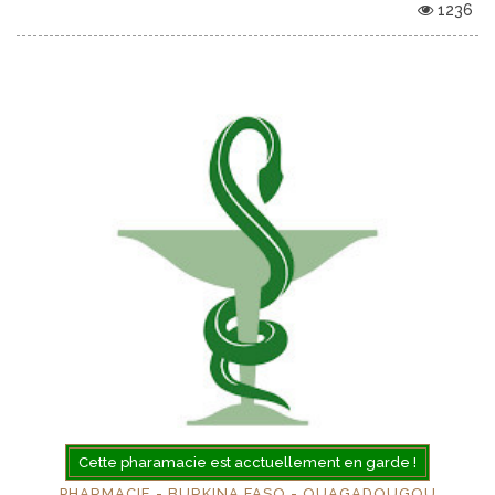
1236
Cette pharamacie est acctuellement en garde !
PHARMACIE - BURKINA FASO - OUAGADOUGOU