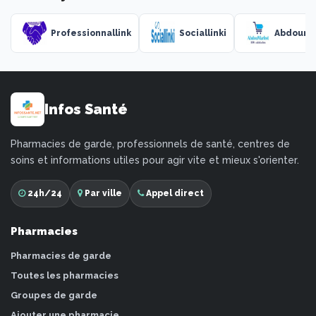
Professionnallink
Sociallinki
Abdouma
Infos Santé
Pharmacies de garde, professionnels de santé, centres de
soins et informations utiles pour agir vite et mieux s'orienter.
24h/24
Par ville
Appel direct
Pharmacies
Pharmacies de garde
Toutes les pharmacies
Groupes de garde
Ajouter une pharmacie