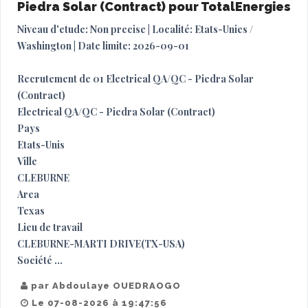
Piedra Solar (Contract) pour TotalEnergies
Niveau d'etude: Non precise | Localité: Etats-Unies /
Washington | Date limite: 2026-09-01
Recrutement de 01 Electrical QA/QC - Piedra Solar
(Contract)
Electrical QA/QC - Piedra Solar (Contract)
Pays
Etats-Unis
Ville
CLEBURNE
Area
Texas
Lieu de travail
CLEBURNE-MARTI DRIVE(TX-USA)
Société ...
par Abdoulaye OUEDRAOGO
Le 07-08-2026 à 19:47:56