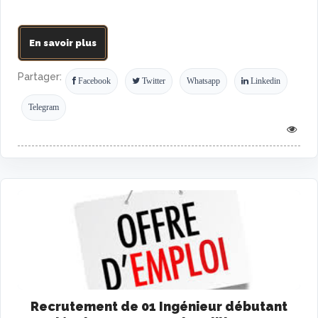
En savoir plus
Partager:
Facebook
Twitter
Whatsapp
Linkedin
Telegram
Recrutement de 01 Ingénieur débutant