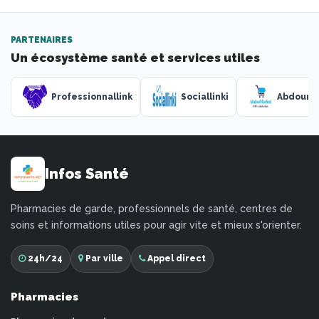
PARTENAIRES
Un écosystème santé et services utiles
Professionnallink
Sociallinki
Abdouma
Infos Santé
Pharmacies de garde, professionnels de santé, centres de
soins et informations utiles pour agir vite et mieux s'orienter.
24h/24
Par ville
Appel direct
Pharmacies