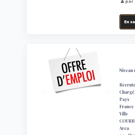
par
En sa
Niveau 
Recrute
Chargé 
Pays
France
Ville
COURB
Area