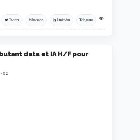
Twitter
Whatsapp
Linkedin
Telegram
utant data et IA H/F pour
9-02