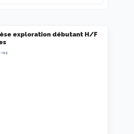
èse exploration débutant H/F
es
9-02