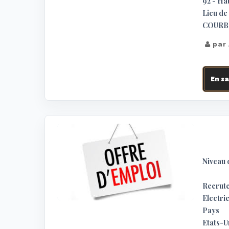
92 - Ha
Lieu de 
COURBE
par
En sa
Niveau 
Recrute
Electri
Pays
Etats-U