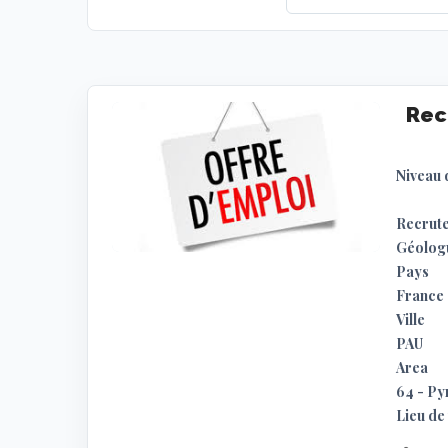
Rec
Niveau 
Recrute
Géologu
Pays
France
Ville
PAU
Area
64 - Py
Lieu de 