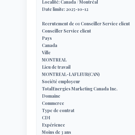
Localité: Canada / Montréal
Date limite: 2025-10-12
Recrutement de 01 Conseiller Service client
Conseiller Service client
Pays
Canada
Ville
MONTREAL
Lieu de travail
MONTREAL-LAFLEUR(CAN)
Société employeur
TotalEnergies Marketing Canada Inc.
Domaine
Commerce
Type de contrat
CDI
Expérience
Moins de 3 ans