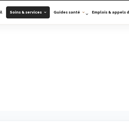
il
Soins & services
Guides santé
Emplois & appels d