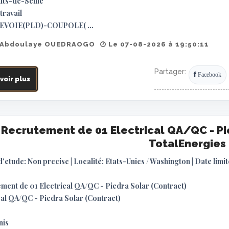
uts-de-Seine
travail
VOIE(PLD)-COUPOLE( ...
 Abdoulaye OUEDRAOGO
Le 07-08-2026 à 19:50:11
Partager:
Facebook
voir plus
Recrutement de 01 Electrical QA/QC - Pi
TotalEnergies
d'etude: Non precise | Localité: Etats-Unies / Washington | Date lim
ment de 01 Electrical QA/QC - Piedra Solar (Contract)
cal QA/QC - Piedra Solar (Contract)
nis