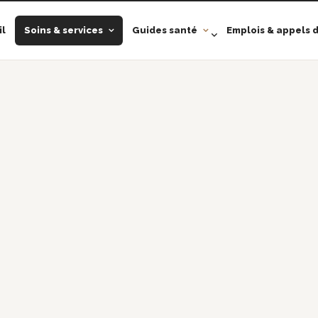
il
Soins & services
Guides santé
Emplois & appels d