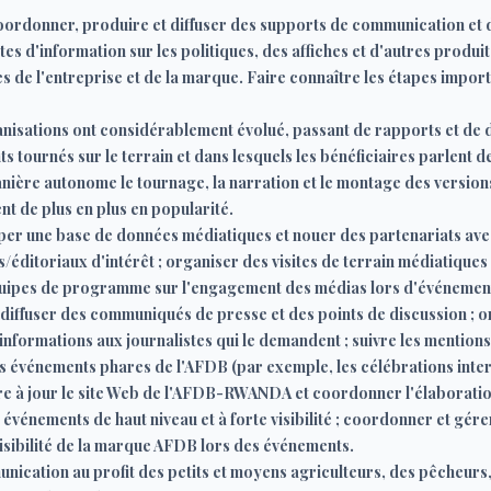
Coordonner, produire et diffuser des supports de communication et 
es d'information sur les politiques, des affiches et d'autres produits
es de l'entreprise et de la marque. Faire connaître les étapes impor
anisations ont considérablement évolué, passant de rapports et de d
ournés sur le terrain et dans lesquels les bénéficiaires parlent de l'
ère autonome le tournage, la narration et le montage des versions
t de plus en plus en popularité.
pper une base de données médiatiques et nouer des partenariats ave
s/éditoriaux d'intérêt ; organiser des visites de terrain médiatiques 
quipes de programme sur l'engagement des médias lors d'événements
t diffuser des communiqués de presse et des points de discussion ; 
 informations aux journalistes qui le demandent ; suivre les mentio
es événements phares de l'AFDB (par exemple, les célébrations inter
ettre à jour le site Web de l'AFDB-RWANDA et coordonner l'élaborati
vénements de haut niveau et à forte visibilité ; coordonner et gér
isibilité de la marque AFDB lors des événements.
ication au profit des petits et moyens agriculteurs, des pêcheurs