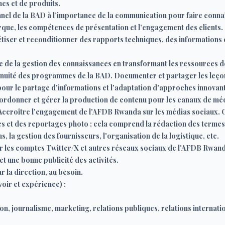
mes et de produits.
nel de la BAD à l’importance de la communication pour faire connaîtr
arque, les compétences de présentation et l’engagement des clients.
tiser et reconditionner des rapports techniques, des informations 
ive de la gestion des connaissances en transformant les ressources 
tinuité des programmes de la BAD. Documenter et partager les leç
our le partage d'informations et l'adaptation d'approches innovante
ordonner et gérer la production de contenu pour les canaux de méd
 Accroître l'engagement de l'AFDB Rwanda sur les médias sociaux. 
es et des reportages photo ; cela comprend la rédaction des termes
, la gestion des fournisseurs, l'organisation de la logistique, etc.
r les comptes Twitter/X et autres réseaux sociaux de l'AFDB Rwan
et une bonne publicité des activités.
 la direction, au besoin.
r et expérience) :
n, journalisme, marketing, relations publiques, relations internati