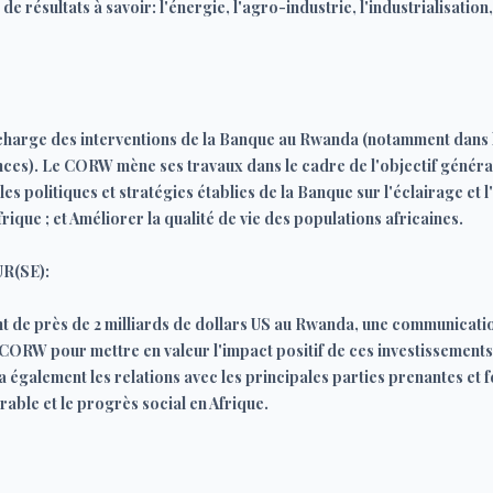
de résultats à savoir: l'énergie, l'agro-industrie, l'industrialisation,
arge des interventions de la Banque au Rwanda (notamment dans les
es). Le CORW mène ses travaux dans le cadre de l'objectif général 
 politiques et stratégies établies de la Banque sur l'éclairage et l'
'Afrique ; et Améliorer la qualité de vie des populations africaines.
R(SE):
t de près de 2 milliards de dollars US au Rwanda, une communication 
CORW pour mettre en valeur l'impact positif de ces investissements,
galement les relations avec les principales parties prenantes et f
le et le progrès social en Afrique.