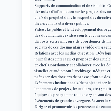
Supports de communication et de visibilité : 
des notes d'information sur les projets, des not
chefs de projet et dans le respect des directiv
divers canaux et à divers publics.
Vidéo : Le public et le développement des org
des documentaires vidéo courts et convaincants t
du poste sera en mesure de coordonner de mani
sociaux de ces documentaires vidéo qui gagnen
Relations avec les médias et gestion : Dévelo
journalistes ; interagir et proposer des article
en chef. Coordonner et collaborer avec les é
visuelles et audio pour l'archivage. Rédiger e
préparer des dossiers de presse ; fournir des
Événements institutionnels/de projet : gérer l
lancements de projets, les ateliers, etc.) ; m
équipes de programme tout en organisant des é
événements de grande envergure. Assurer la v
Diriger et promouvoir les processus de commun