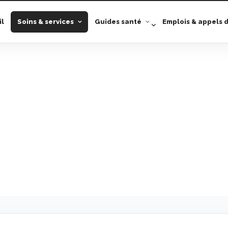
il
Soins & services
Guides santé
Emplois & appels d